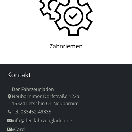
Zahnriemen
Zahnriemen
Kontakt
Der Fahrzeugladen
Neubarnimer Dorfstraße 122a
15324 Letschin OT Neubarnim
Tel: 033452-49335
info
@der-fahrzeugladen.de
vCard