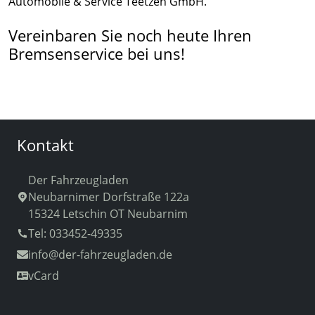
Automobile & Service Teetzen GmbH.
Vereinbaren Sie noch heute Ihren
Bremsenservice bei uns!
Kontakt
Der Fahrzeugladen
Neubarnimer Dorfstraße 122a
15324 Letschin OT Neubarnim
Tel: 033452-49335
info
@der-fahrzeugladen.de
vCard