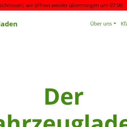
schlossen, wir öffnen wieder
übermorgen um 07:00
laden
Über uns
Kf
Der
ahrzeuglad